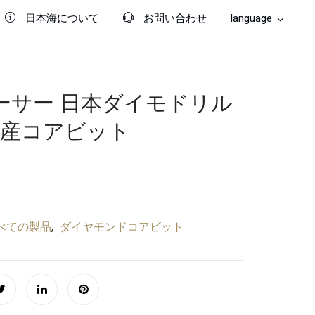
日本海について
お問い合わせ
language
ーサー 日本ダイモドリル
Japanese
国産コアビット
Chinese (Hong Kong)
English
べての製品
ダイヤモンドコアビット
,
Arabic
Chinese (China)