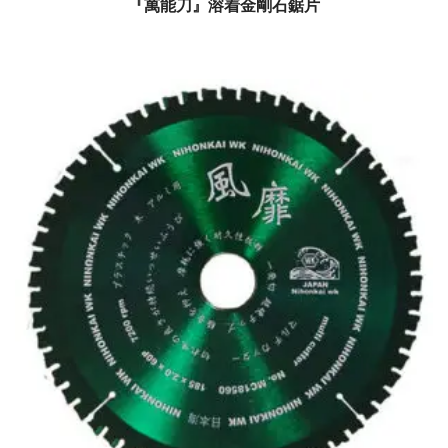
『萬能刀』溶着金剛石鋸片
$
0.00