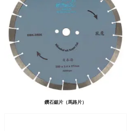
鑽石鋸片（馬路片）