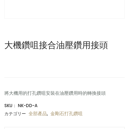
大機鑽咀接合油壓鑽用接頭
$
0.00
將大機用的打孔鑽咀安裝在油壓鑽用時的轉換接頭
SKU：
NK-DD-A
全部產品
金剛石打孔鑽咀
カテゴリー
,