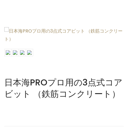
ホーム
製品一覧
日本海について
お問い合わせ
日本海PROプロ用の3点式コア
language
ビット （鉄筋コンクリート）
$
0.00